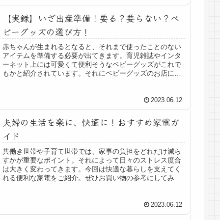
【実録】いざ出産準備！要る？要らない？ベ
ビーグッズの選び方！
赤ちゃんが生まれるとなると、それまで使ったことのない
アイテムを準備する必要が出てきます。育児雑誌やインタ
ーネット上には可愛くて便利そうなベビーグッズがこれで
もかと紹介されています。それにベビーグッズのお店に行
くと全てのものに「おすすめ！」と...
2023.06.12
夫婦の生活を楽に、快適に！おすすめ家電ガ
イド
共働き世帯や子育て世帯では、家事の負担をどれだけ減ら
すかが重要なポイント。それによって日々のストレス度合
は大きく変わってきます。今回は快適な暮らしを支えてく
れる便利な家電をご紹介。ぜひお買い物の参考にしてみて
ください！快適な生活を叶える！便...
2023.06.12