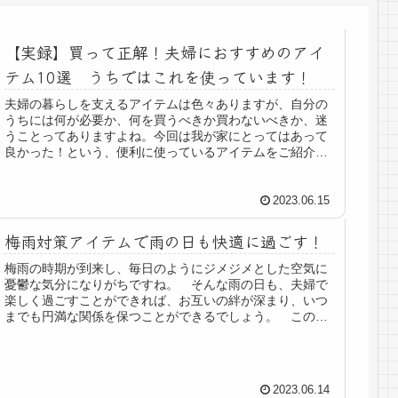
【実録】買って正解！夫婦におすすめのアイ
テム10選 うちではこれを使っています！
夫婦の暮らしを支えるアイテムは色々ありますが、自分の
うちには何が必要か、何を買うべきか買わないべきか、迷
うことってありますよね。今回は我が家にとってはあって
良かった！という、便利に使っているアイテムをご紹介し
ます。プレゼントでいただいたもの...
2023.06.15
梅雨対策アイテムで雨の日も快適に過ごす！
梅雨の時期が到来し、毎日のようにジメジメとした空気に
憂鬱な気分になりがちですね。 そんな雨の日も、夫婦で
楽しく過ごすことができれば、お互いの絆が深まり、いつ
までも円満な関係を保つことができるでしょう。 この記
事では、梅雨時期に役立つアイテム...
2023.06.14